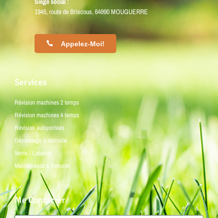
Siège social :
1945, route de Briscous, 64990 MOUGUERRE
Appelez-Moi!
Services
Révision machines 2 temps
Révision machines 4 temps
Révision autoportées
Dépannage à domicile
Vente / Location
Maintenance à domicile
Me Contacter