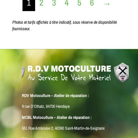
1
2
3
4
5
6
→
Photos et tarifs affichés à titre indicatif, sous réserve de disponibilité
fournisseur.
RDV Motoculture – Atelier de réparation :
9 rue D’Othatz, 64700 Hendaye
MCBL Motoculture – Atelier de réparation :
551 Rue Ambroise 2, 40390 Saint-Martin-de-Seignanx