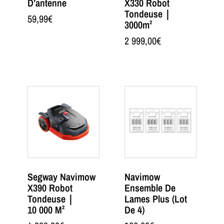
D’antenne
X330 Robot
Tondeuse｜
59,99
€
3000m²
2 999,00
€
Segway Navimow
Navimow
X390 Robot
Ensemble De
Tondeuse｜
Lames Plus (lot
10 000 M²
De 4)