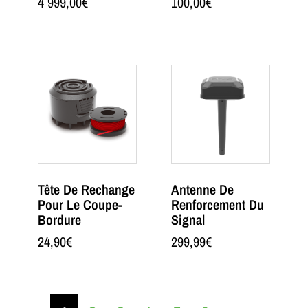
4 999,00
€
100,00
€
Tête De Rechange
Antenne De
Pour Le Coupe-
Renforcement Du
Bordure
Signal
24,90
€
299,99
€