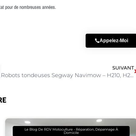
état pour de nombreuses années.
Appelez-Moi
SUIVANT
Robots tondeuses Segway Navimow – H210, H230 et i210 AWD
RE
Le Blog De RDV Motoculture - Réparation, Dépannage À
Domicile