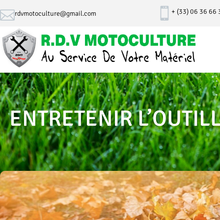
+ (33) 06 36 66
rdvmotoculture@gmail.com
ENTRETENIR L’OUTIL