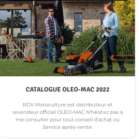
CATALOGUE OLEO-MAC 2022
RDV Motoculture est distributeur et
revendeur officiel OLEO-MAC N’hésitez pas à
me consulter pour tout conseil d’achat ou
Service après-vente.