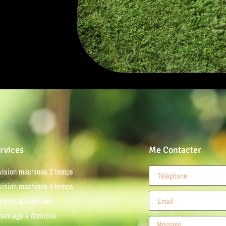
rvices
Me Contacter
vision machines 2 temps
vision machines 4 temps
ision autoportées
pannage à domicile