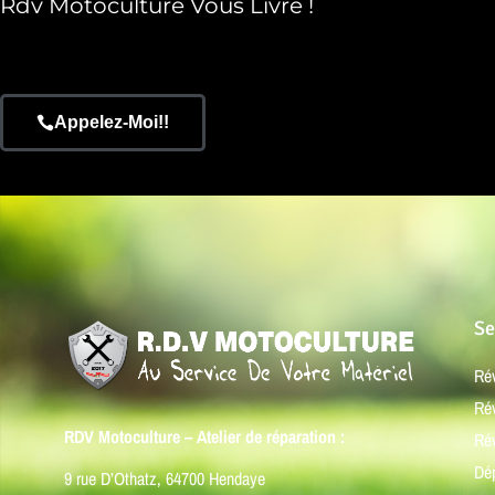
Rdv Motoculture Vous Livre !
Appelez-Moi!!
Se
Ré
Ré
RDV Motoculture – Atelier de réparation :
Rév
Dé
9 rue D’Othatz, 64700 Hendaye