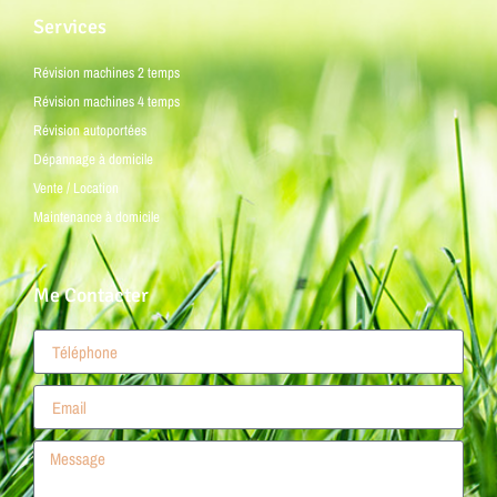
Services
Révision machines 2 temps
Révision machines 4 temps
Révision autoportées
Dépannage à domicile
Vente / Location
Maintenance à domicile
Me Contacter